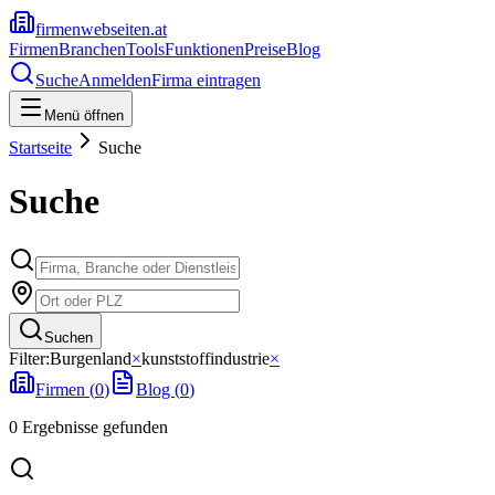
firmenwebseiten.at
Firmen
Branchen
Tools
Funktionen
Preise
Blog
Suche
Anmelden
Firma eintragen
Menü öffnen
Startseite
Suche
Suche
Suchen
Filter:
Burgenland
×
kunststoffindustrie
×
Firmen (
0
)
Blog (
0
)
0
Ergebnisse
gefunden