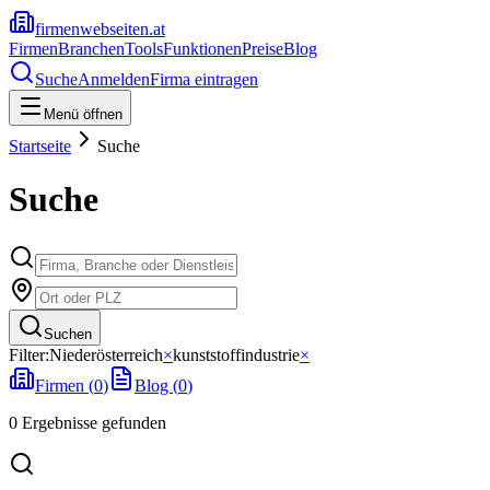
firmenwebseiten.at
Firmen
Branchen
Tools
Funktionen
Preise
Blog
Suche
Anmelden
Firma eintragen
Menü öffnen
Startseite
Suche
Suche
Suchen
Filter:
Niederösterreich
×
kunststoffindustrie
×
Firmen (
0
)
Blog (
0
)
0
Ergebnisse
gefunden