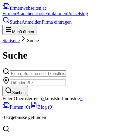
firmenwebseiten.at
Firmen
Branchen
Tools
Funktionen
Preise
Blog
Suche
Anmelden
Firma eintragen
Menü öffnen
Startseite
Suche
Suche
Suchen
Filter:
Oberösterreich
×
kunststoffindustrie
×
Firmen (
0
)
Blog (
0
)
0
Ergebnisse
gefunden