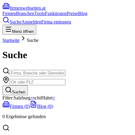
firmenwebseiten.at
Firmen
Branchen
Tools
Funktionen
Preise
Blog
Suche
Anmelden
Firma eintragen
Menü öffnen
Startseite
Suche
Suche
Suchen
Filter:
Salzburg
×
schifffahrt
×
Firmen (
0
)
Blog (
0
)
0
Ergebnisse
gefunden