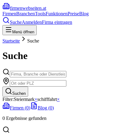
firmenwebseiten.at
Firmen
Branchen
Tools
Funktionen
Preise
Blog
Suche
Anmelden
Firma eintragen
Menü öffnen
Startseite
Suche
Suche
Suchen
Filter:
Steiermark
×
schifffahrt
×
Firmen (
0
)
Blog (
0
)
0
Ergebnisse
gefunden