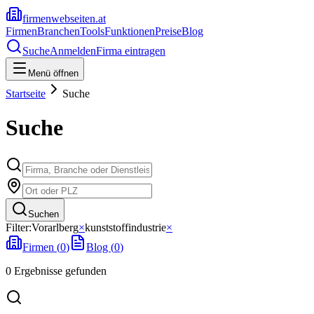
firmenwebseiten.at
Firmen
Branchen
Tools
Funktionen
Preise
Blog
Suche
Anmelden
Firma eintragen
Menü öffnen
Startseite
Suche
Suche
Suchen
Filter:
Vorarlberg
×
kunststoffindustrie
×
Firmen (
0
)
Blog (
0
)
0
Ergebnisse
gefunden