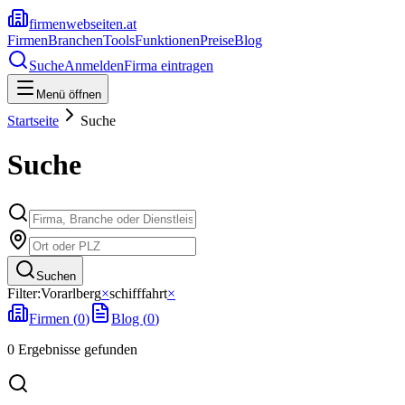
firmenwebseiten.at
Firmen
Branchen
Tools
Funktionen
Preise
Blog
Suche
Anmelden
Firma eintragen
Menü öffnen
Startseite
Suche
Suche
Suchen
Filter:
Vorarlberg
×
schifffahrt
×
Firmen (
0
)
Blog (
0
)
0
Ergebnisse
gefunden