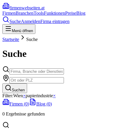
firmenwebseiten.at
Firmen
Branchen
Tools
Funktionen
Preise
Blog
Suche
Anmelden
Firma eintragen
Menü öffnen
Startseite
Suche
Suche
Suchen
Filter:
Wien
×
papierindustrie
×
Firmen (
0
)
Blog (
0
)
0
Ergebnisse
gefunden