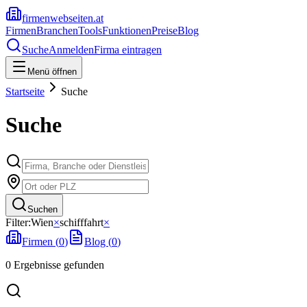
firmenwebseiten.at
Firmen
Branchen
Tools
Funktionen
Preise
Blog
Suche
Anmelden
Firma eintragen
Menü öffnen
Startseite
Suche
Suche
Suchen
Filter:
Wien
×
schifffahrt
×
Firmen (
0
)
Blog (
0
)
0
Ergebnisse
gefunden