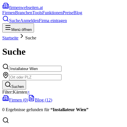
firmenwebseiten.at
Firmen
Branchen
Tools
Funktionen
Preise
Blog
Suche
Anmelden
Firma eintragen
Menü öffnen
Startseite
Suche
Suche
Suchen
Filter:
Kärnten
×
Firmen (
0
)
Blog (
12
)
0
Ergebnisse
gefunden
für
“
Installateur Wien
”