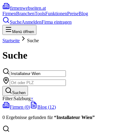
firmenwebseiten.at
Firmen
Branchen
Tools
Funktionen
Preise
Blog
Suche
Anmelden
Firma eintragen
Menü öffnen
Startseite
Suche
Suche
Suchen
Filter:
Salzburg
×
Firmen (
0
)
Blog (
12
)
0
Ergebnisse
gefunden
für
“
Installateur Wien
”