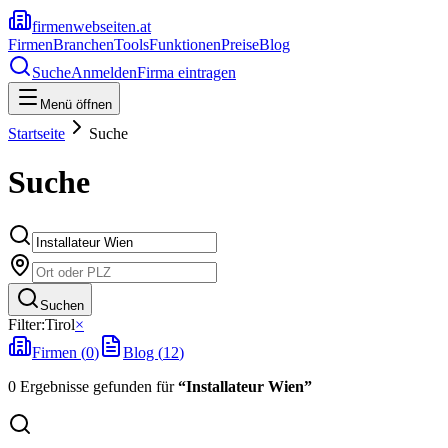
firmenwebseiten.at
Firmen
Branchen
Tools
Funktionen
Preise
Blog
Suche
Anmelden
Firma eintragen
Menü öffnen
Startseite
Suche
Suche
Suchen
Filter:
Tirol
×
Firmen (
0
)
Blog (
12
)
0
Ergebnisse
gefunden
für
“
Installateur Wien
”