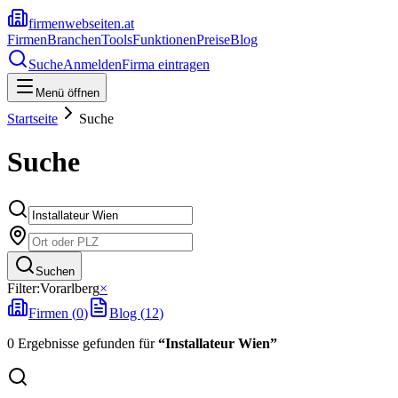
firmenwebseiten.at
Firmen
Branchen
Tools
Funktionen
Preise
Blog
Suche
Anmelden
Firma eintragen
Menü öffnen
Startseite
Suche
Suche
Suchen
Filter:
Vorarlberg
×
Firmen (
0
)
Blog (
12
)
0
Ergebnisse
gefunden
für
“
Installateur Wien
”