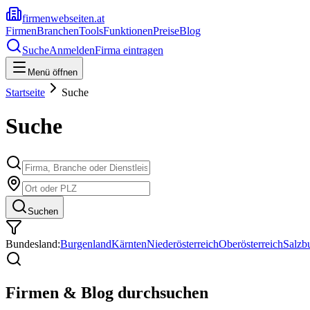
firmenwebseiten.at
Firmen
Branchen
Tools
Funktionen
Preise
Blog
Suche
Anmelden
Firma eintragen
Menü öffnen
Startseite
Suche
Suche
Suchen
Bundesland:
Burgenland
Kärnten
Niederösterreich
Oberösterreich
Salzb
Firmen & Blog durchsuchen