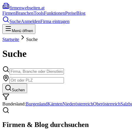
firmenwebseiten.at
Firmen
Branchen
Tools
Funktionen
Preise
Blog
Suche
Anmelden
Firma eintragen
Menü öffnen
Startseite
Suche
Suche
Suchen
Bundesland:
Burgenland
Kärnten
Niederösterreich
Oberösterreich
Salzb
Firmen & Blog durchsuchen