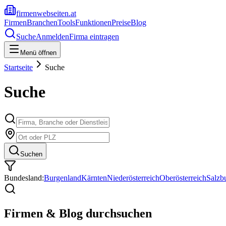
firmenwebseiten.at
Firmen
Branchen
Tools
Funktionen
Preise
Blog
Suche
Anmelden
Firma eintragen
Menü öffnen
Startseite
Suche
Suche
Suchen
Bundesland:
Burgenland
Kärnten
Niederösterreich
Oberösterreich
Salzb
Firmen & Blog durchsuchen