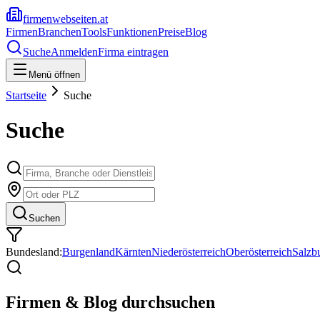
firmenwebseiten.at
Firmen
Branchen
Tools
Funktionen
Preise
Blog
Suche
Anmelden
Firma eintragen
Menü öffnen
Startseite
Suche
Suche
Suchen
Bundesland:
Burgenland
Kärnten
Niederösterreich
Oberösterreich
Salzb
Firmen & Blog durchsuchen