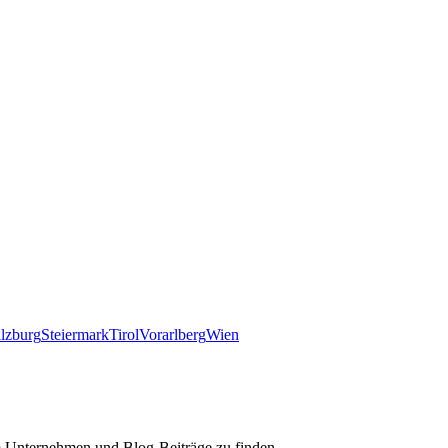
lzburg
Steiermark
Tirol
Vorarlberg
Wien
m Unternehmen und Blog-Beiträge zu finden.