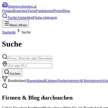
firmenwebseiten.at
Firmen
Branchen
Tools
Funktionen
Preise
Blog
Suche
Anmelden
Firma eintragen
Menü öffnen
Startseite
Suche
Suche
Suchen
Bundesland:
Burgenland
Kärnten
Niederösterreich
Oberösterreich
Sa
Firmen & Blog durchsuchen
Geben Sie einen Suchbegriff ein oder wählen Sie ein Bundesland, u