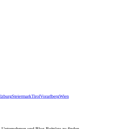
lzburg
Steiermark
Tirol
Vorarlberg
Wien
m Unternehmen und Blog-Beiträge zu finden.