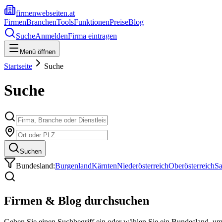
firmenwebseiten.at
Firmen
Branchen
Tools
Funktionen
Preise
Blog
Suche
Anmelden
Firma eintragen
Menü öffnen
Startseite
Suche
Suche
Suchen
Bundesland:
Burgenland
Kärnten
Niederösterreich
Oberösterreich
Sa
Firmen & Blog durchsuchen
Geben Sie einen Suchbegriff ein oder wählen Sie ein Bundesland, u