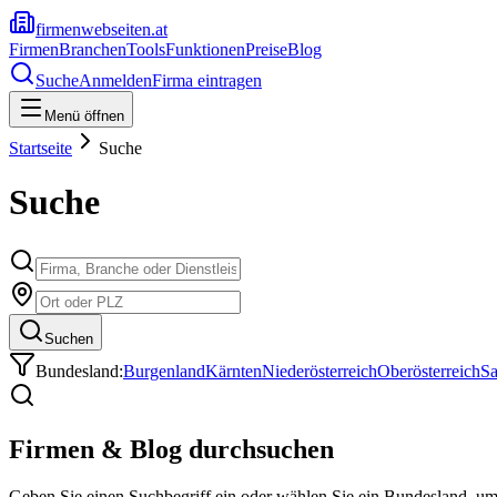
firmenwebseiten.at
Firmen
Branchen
Tools
Funktionen
Preise
Blog
Suche
Anmelden
Firma eintragen
Menü öffnen
Startseite
Suche
Suche
Suchen
Bundesland:
Burgenland
Kärnten
Niederösterreich
Oberösterreich
Sa
Firmen & Blog durchsuchen
Geben Sie einen Suchbegriff ein oder wählen Sie ein Bundesland, u