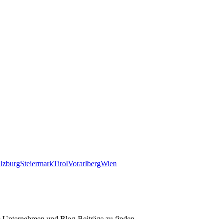
lzburg
Steiermark
Tirol
Vorarlberg
Wien
m Unternehmen und Blog-Beiträge zu finden.