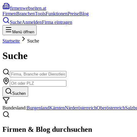
firmenwebseiten.at
Firmen
Branchen
Tools
Funktionen
Preise
Blog
Suche
Anmelden
Firma eintragen
Menü öffnen
Startseite
Suche
Suche
Suchen
Bundesland:
Burgenland
Kärnten
Niederösterreich
Oberösterreich
Salzb
Firmen & Blog durchsuchen