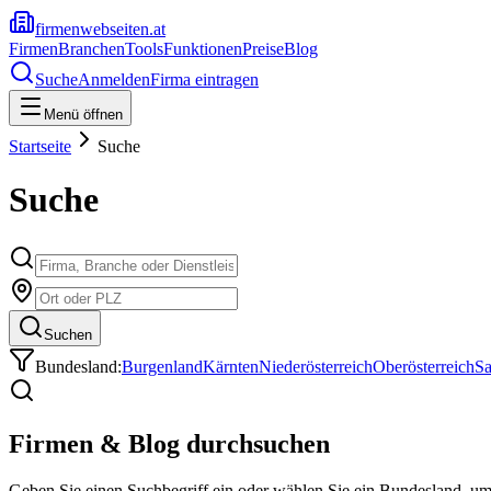
firmenwebseiten.at
Firmen
Branchen
Tools
Funktionen
Preise
Blog
Suche
Anmelden
Firma eintragen
Menü öffnen
Startseite
Suche
Suche
Suchen
Bundesland:
Burgenland
Kärnten
Niederösterreich
Oberösterreich
Sa
Firmen & Blog durchsuchen
Geben Sie einen Suchbegriff ein oder wählen Sie ein Bundesland, u