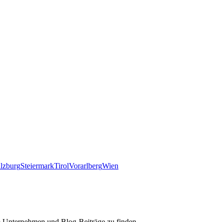
lzburg
Steiermark
Tirol
Vorarlberg
Wien
m Unternehmen und Blog-Beiträge zu finden.