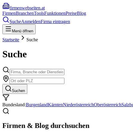
firmenwebseiten.at
Firmen
Branchen
Tools
Funktionen
Preise
Blog
Suche
Anmelden
Firma eintragen
Menü öffnen
Startseite
Suche
Suche
Suchen
Bundesland:
Burgenland
Kärnten
Niederösterreich
Oberösterreich
Salzb
Firmen & Blog durchsuchen