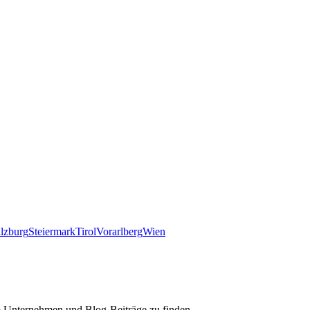
lzburg
Steiermark
Tirol
Vorarlberg
Wien
m Unternehmen und Blog-Beiträge zu finden.