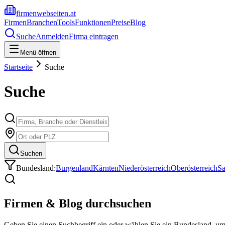
firmenwebseiten.at
Firmen
Branchen
Tools
Funktionen
Preise
Blog
Suche
Anmelden
Firma eintragen
Menü öffnen
Startseite
Suche
Suche
Suchen
Bundesland:
Burgenland
Kärnten
Niederösterreich
Oberösterreich
Sa
Firmen & Blog durchsuchen
Geben Sie einen Suchbegriff ein oder wählen Sie ein Bundesland, u