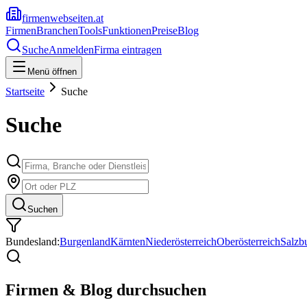
firmenwebseiten.at
Firmen
Branchen
Tools
Funktionen
Preise
Blog
Suche
Anmelden
Firma eintragen
Menü öffnen
Startseite
Suche
Suche
Suchen
Bundesland:
Burgenland
Kärnten
Niederösterreich
Oberösterreich
Salzb
Firmen & Blog durchsuchen