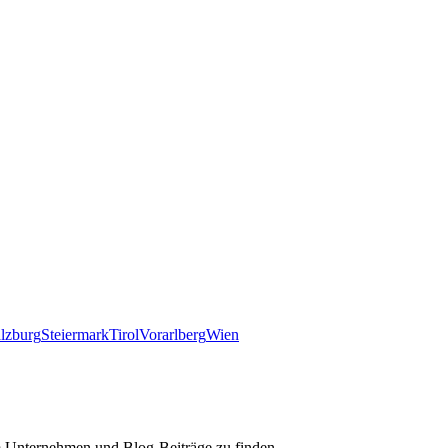
lzburg
Steiermark
Tirol
Vorarlberg
Wien
m Unternehmen und Blog-Beiträge zu finden.