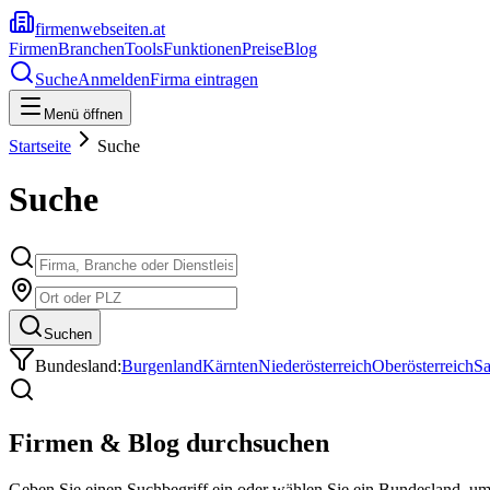
firmenwebseiten.at
Firmen
Branchen
Tools
Funktionen
Preise
Blog
Suche
Anmelden
Firma eintragen
Menü öffnen
Startseite
Suche
Suche
Suchen
Bundesland:
Burgenland
Kärnten
Niederösterreich
Oberösterreich
Sa
Firmen & Blog durchsuchen
Geben Sie einen Suchbegriff ein oder wählen Sie ein Bundesland, u