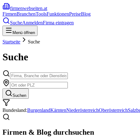
firmenwebseiten.at
Firmen
Branchen
Tools
Funktionen
Preise
Blog
Suche
Anmelden
Firma eintragen
Menü öffnen
Startseite
Suche
Suche
Suchen
Bundesland:
Burgenland
Kärnten
Niederösterreich
Oberösterreich
Salzb
Firmen & Blog durchsuchen