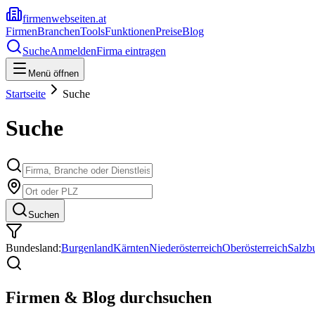
firmenwebseiten.at
Firmen
Branchen
Tools
Funktionen
Preise
Blog
Suche
Anmelden
Firma eintragen
Menü öffnen
Startseite
Suche
Suche
Suchen
Bundesland:
Burgenland
Kärnten
Niederösterreich
Oberösterreich
Salzb
Firmen & Blog durchsuchen