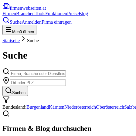
firmenwebseiten.at
Firmen
Branchen
Tools
Funktionen
Preise
Blog
Suche
Anmelden
Firma eintragen
Menü öffnen
Startseite
Suche
Suche
Suchen
Bundesland:
Burgenland
Kärnten
Niederösterreich
Oberösterreich
Salzb
Firmen & Blog durchsuchen