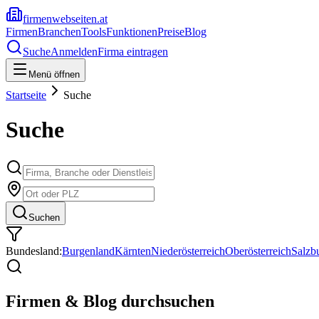
firmenwebseiten.at
Firmen
Branchen
Tools
Funktionen
Preise
Blog
Suche
Anmelden
Firma eintragen
Menü öffnen
Startseite
Suche
Suche
Suchen
Bundesland:
Burgenland
Kärnten
Niederösterreich
Oberösterreich
Salzb
Firmen & Blog durchsuchen