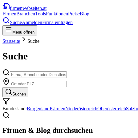
firmenwebseiten.at
Firmen
Branchen
Tools
Funktionen
Preise
Blog
Suche
Anmelden
Firma eintragen
Menü öffnen
Startseite
Suche
Suche
Suchen
Bundesland:
Burgenland
Kärnten
Niederösterreich
Oberösterreich
Salzb
Firmen & Blog durchsuchen