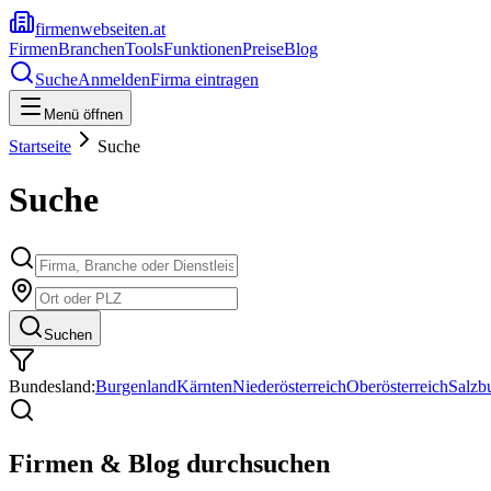
firmenwebseiten.at
Firmen
Branchen
Tools
Funktionen
Preise
Blog
Suche
Anmelden
Firma eintragen
Menü öffnen
Startseite
Suche
Suche
Suchen
Bundesland:
Burgenland
Kärnten
Niederösterreich
Oberösterreich
Salzb
Firmen & Blog durchsuchen