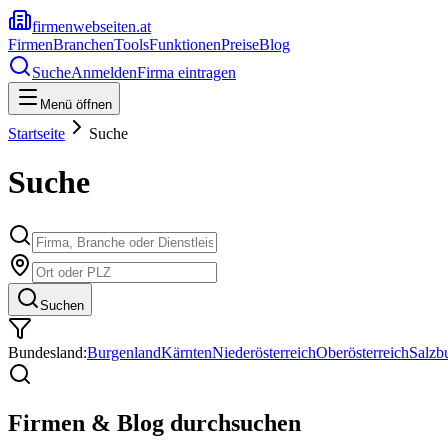
firmenwebseiten.at
Firmen
Branchen
Tools
Funktionen
Preise
Blog
Suche
Anmelden
Firma eintragen
Menü öffnen
Startseite
Suche
Suche
Suchen
Bundesland:
Burgenland
Kärnten
Niederösterreich
Oberösterreich
Salzb
Firmen & Blog durchsuchen