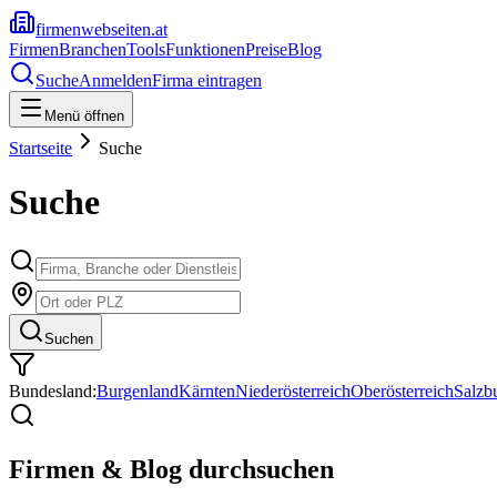
firmenwebseiten.at
Firmen
Branchen
Tools
Funktionen
Preise
Blog
Suche
Anmelden
Firma eintragen
Menü öffnen
Startseite
Suche
Suche
Suchen
Bundesland:
Burgenland
Kärnten
Niederösterreich
Oberösterreich
Salzb
Firmen & Blog durchsuchen