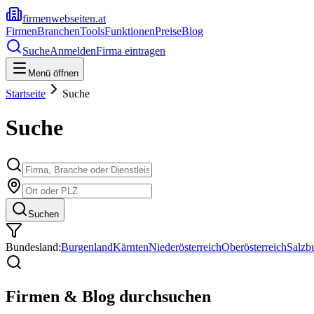
firmenwebseiten.at
Firmen
Branchen
Tools
Funktionen
Preise
Blog
Suche
Anmelden
Firma eintragen
Menü öffnen
Startseite
Suche
Suche
Suchen
Bundesland:
Burgenland
Kärnten
Niederösterreich
Oberösterreich
Salzb
Firmen & Blog durchsuchen