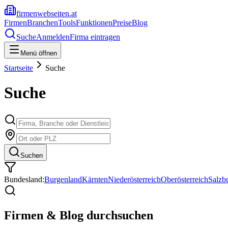
firmenwebseiten.at
Firmen
Branchen
Tools
Funktionen
Preise
Blog
Suche
Anmelden
Firma eintragen
Menü öffnen
Startseite
Suche
Suche
Suchen
Bundesland:
Burgenland
Kärnten
Niederösterreich
Oberösterreich
Salzb
Firmen & Blog durchsuchen