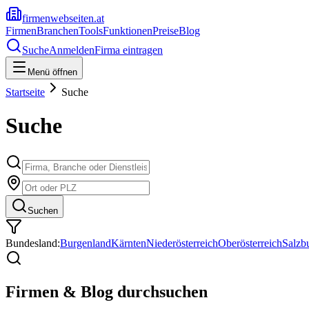
firmenwebseiten.at
Firmen
Branchen
Tools
Funktionen
Preise
Blog
Suche
Anmelden
Firma eintragen
Menü öffnen
Startseite
Suche
Suche
Suchen
Bundesland:
Burgenland
Kärnten
Niederösterreich
Oberösterreich
Salzb
Firmen & Blog durchsuchen