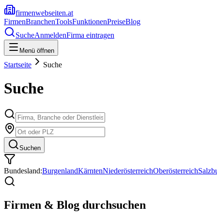
firmenwebseiten.at
Firmen
Branchen
Tools
Funktionen
Preise
Blog
Suche
Anmelden
Firma eintragen
Menü öffnen
Startseite
Suche
Suche
Suchen
Bundesland:
Burgenland
Kärnten
Niederösterreich
Oberösterreich
Salzb
Firmen & Blog durchsuchen