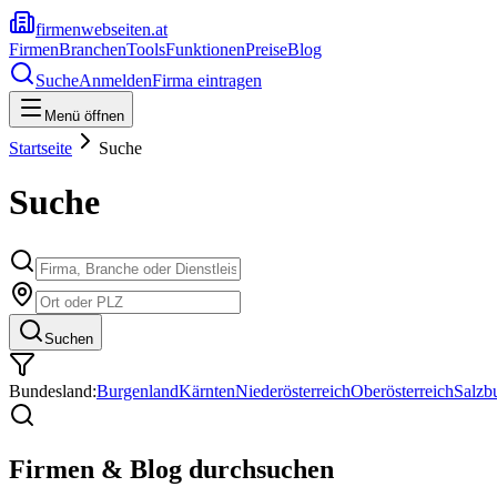
firmenwebseiten.at
Firmen
Branchen
Tools
Funktionen
Preise
Blog
Suche
Anmelden
Firma eintragen
Menü öffnen
Startseite
Suche
Suche
Suchen
Bundesland:
Burgenland
Kärnten
Niederösterreich
Oberösterreich
Salzb
Firmen & Blog durchsuchen