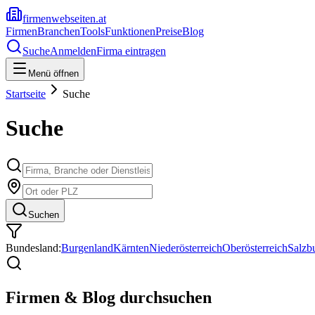
firmenwebseiten.at
Firmen
Branchen
Tools
Funktionen
Preise
Blog
Suche
Anmelden
Firma eintragen
Menü öffnen
Startseite
Suche
Suche
Suchen
Bundesland:
Burgenland
Kärnten
Niederösterreich
Oberösterreich
Salzb
Firmen & Blog durchsuchen