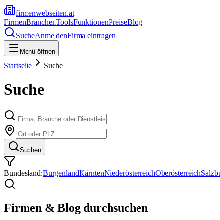
firmenwebseiten.at
Firmen
Branchen
Tools
Funktionen
Preise
Blog
Suche
Anmelden
Firma eintragen
Menü öffnen
Startseite
Suche
Suche
Suchen
Bundesland:
Burgenland
Kärnten
Niederösterreich
Oberösterreich
Salzb
Firmen & Blog durchsuchen