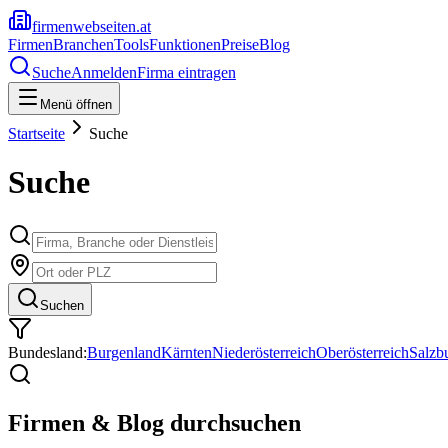
firmenwebseiten.at
Firmen
Branchen
Tools
Funktionen
Preise
Blog
Suche
Anmelden
Firma eintragen
Menü öffnen
Startseite
Suche
Suche
Suchen
Bundesland:
Burgenland
Kärnten
Niederösterreich
Oberösterreich
Salzb
Firmen & Blog durchsuchen