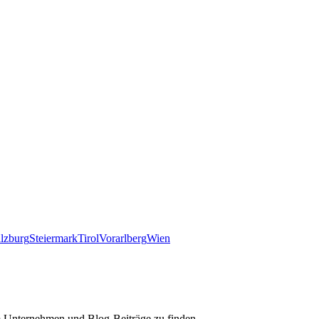
lzburg
Steiermark
Tirol
Vorarlberg
Wien
m Unternehmen und Blog-Beiträge zu finden.