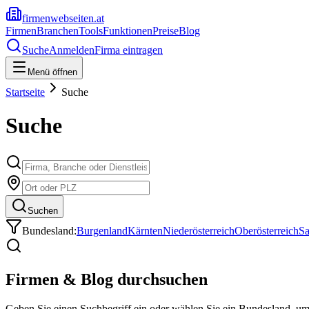
firmenwebseiten.at
Firmen
Branchen
Tools
Funktionen
Preise
Blog
Suche
Anmelden
Firma eintragen
Menü öffnen
Startseite
Suche
Suche
Suchen
Bundesland:
Burgenland
Kärnten
Niederösterreich
Oberösterreich
Sa
Firmen & Blog durchsuchen
Geben Sie einen Suchbegriff ein oder wählen Sie ein Bundesland, u