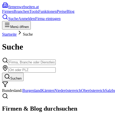
firmenwebseiten.at
Firmen
Branchen
Tools
Funktionen
Preise
Blog
Suche
Anmelden
Firma eintragen
Menü öffnen
Startseite
Suche
Suche
Suchen
Bundesland:
Burgenland
Kärnten
Niederösterreich
Oberösterreich
Salzb
Firmen & Blog durchsuchen