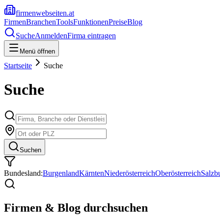
firmenwebseiten.at
Firmen
Branchen
Tools
Funktionen
Preise
Blog
Suche
Anmelden
Firma eintragen
Menü öffnen
Startseite
Suche
Suche
Suchen
Bundesland:
Burgenland
Kärnten
Niederösterreich
Oberösterreich
Salzb
Firmen & Blog durchsuchen