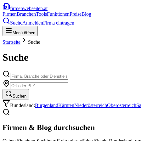
firmenwebseiten.at
Firmen
Branchen
Tools
Funktionen
Preise
Blog
Suche
Anmelden
Firma eintragen
Menü öffnen
Startseite
Suche
Suche
Suchen
Bundesland:
Burgenland
Kärnten
Niederösterreich
Oberösterreich
Sa
Firmen & Blog durchsuchen
Geben Sie einen Suchbegriff ein oder wählen Sie ein Bundesland, u