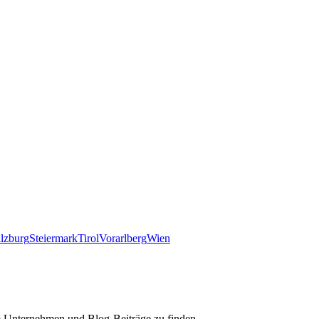
lzburg
Steiermark
Tirol
Vorarlberg
Wien
m Unternehmen und Blog-Beiträge zu finden.