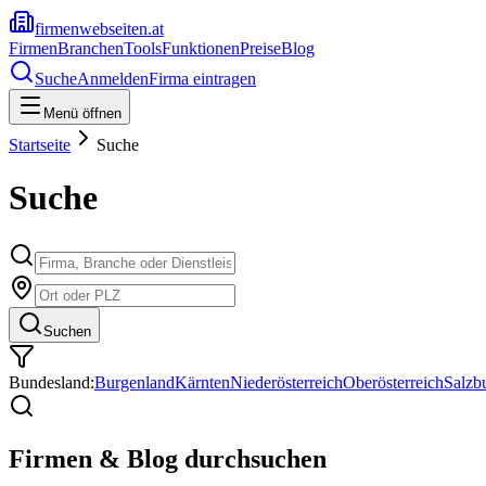
firmenwebseiten.at
Firmen
Branchen
Tools
Funktionen
Preise
Blog
Suche
Anmelden
Firma eintragen
Menü öffnen
Startseite
Suche
Suche
Suchen
Bundesland:
Burgenland
Kärnten
Niederösterreich
Oberösterreich
Salzb
Firmen & Blog durchsuchen