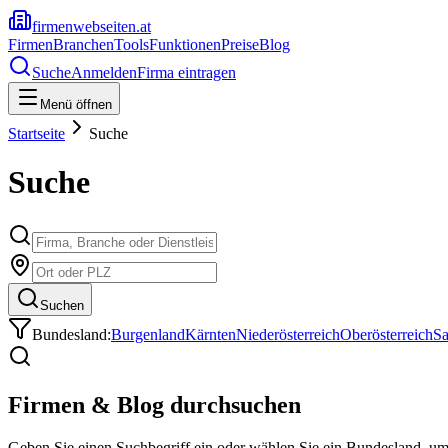
firmenwebseiten.at
Firmen
Branchen
Tools
Funktionen
Preise
Blog
Suche
Anmelden
Firma eintragen
Menü öffnen
Startseite
Suche
Suche
Suchen
Bundesland:
Burgenland
Kärnten
Niederösterreich
Oberösterreich
Sa
Firmen & Blog durchsuchen
Geben Sie einen Suchbegriff ein oder wählen Sie ein Bundesland, u