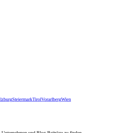
lzburg
Steiermark
Tirol
Vorarlberg
Wien
m Unternehmen und Blog-Beiträge zu finden.