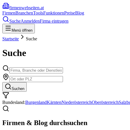
firmenwebseiten.at
Firmen
Branchen
Tools
Funktionen
Preise
Blog
Suche
Anmelden
Firma eintragen
Menü öffnen
Startseite
Suche
Suche
Suchen
Bundesland:
Burgenland
Kärnten
Niederösterreich
Oberösterreich
Salzb
Firmen & Blog durchsuchen