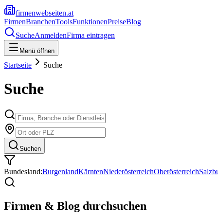
firmenwebseiten.at
Firmen
Branchen
Tools
Funktionen
Preise
Blog
Suche
Anmelden
Firma eintragen
Menü öffnen
Startseite
Suche
Suche
Suchen
Bundesland:
Burgenland
Kärnten
Niederösterreich
Oberösterreich
Salzb
Firmen & Blog durchsuchen